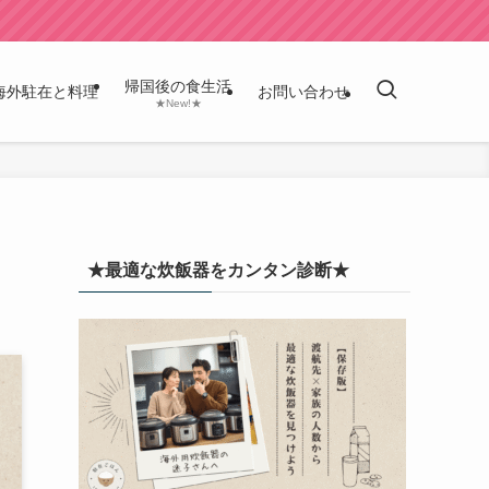
帰国後の食生活
海外駐在と料理
お問い合わせ
★New!★
★最適な炊飯器をカンタン診断★