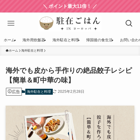
＼ ポイント最大11倍！ ／
ホーム
海外用炊飯器
海外駐在と料理
帰国後の食生活
お問い合わ
ホーム
海外駐在と料理
海外でも皮から手作りの絶品餃子レシピ
【簡単＆町中華の味】
広告
2025年2月28日
海外駐在と料理