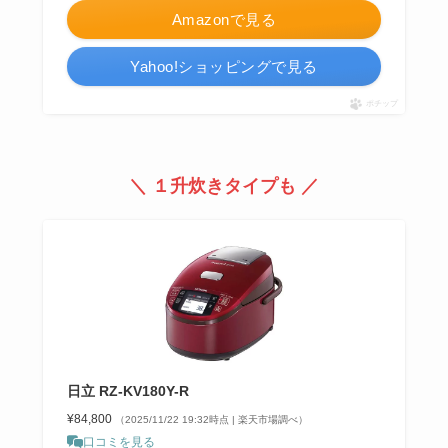
Amazonで見る
Yahoo!ショッピングで見る
ポチップ
＼ １升炊きタイプも ／
日立 RZ-KV180Y-R
¥84,800
（2025/11/22 19:32時点 | 楽天市場調べ）
口コミを見る