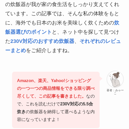
の炊飯器が我が家の食生活をしっかり支えてくれ
ています。この記事では、そんな私の体験をもと
に、海外でも日本のお米を美味しく炊くための
炊
飯器選びのポイント
と、ネット中を探して見つけ
た
230V対応のおすすめ炊飯器
、
それぞれのレビュ
ーまとめ
をご紹介しますね。
Amazon、楽天、Yahoo!ショッピング
の一つ一つの商品情報をできる限り調べ
著者：みゃー
こ
尽くして、この記事を書きました。
なの
で、これを読むだけで
230V対応の5.5合
炊き
の炊飯器を納得して選べるような内
容になっていますよ！