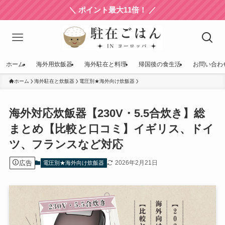
＼ ポイント最大11倍！ ／
ホーム
海外用炊飯器
海外駐在と料理
帰国後の食生活
お問い合わ
ホーム
海外駐在と炊飯器
電圧別★海外向け炊飯器
海外対応炊飯器【230V・5.5合炊き】総
まとめ【比較と口コミ】イギリス、ドイ
ツ、フランスなど対応
広告
2026年2月21日
電圧別★海外向け炊飯器