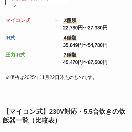
マイコン式
2種類
22,780
円
〜
27,380
円
IH式
4種類
35,849
円〜
54,780
円
圧力IH式
7種類
45,470
円〜
87,500
円
※価格は2025年11月22日時点のものです。
【
マイコン
式】230V対応・5.5合炊きの炊
飯器一覧（比較表）