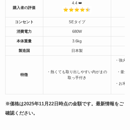
4.4 👑
購入者の
評価
コンセント
SEタイプ
消費電力
680W
本体重量
3.6kg
製造国
日本製
・強火で
・熱くても取り出しやすい内がまの
・釜全
特徴
取っ手付き
・お米の
※価格は2025年11月22日時点の金額です。最新情報をご
確認ください。